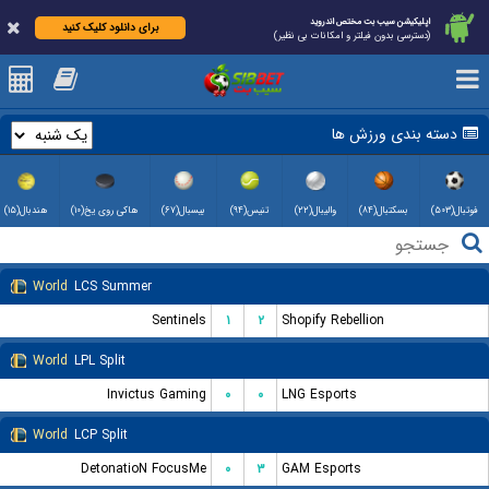
اپلیکیشن سیب بت مختص اندروید
برای دانلود کلیک کنید
(دسترسی بدون فیلتر و امکانات بی نظیر)
دسته بندی ورزش ها
فوتبال(۵۰۳)
بسکتبال(۸۴)
والیبال(۲۲)
تنیس(۹۴)
بیسبال(۶۷)
هاکی روی یخ(۱۰)
هندبال(۱۵)
World
LCS Summer
Sentinels
۱
۲
Shopify Rebellion
World
LPL Split
Invictus Gaming
۰
۰
LNG Esports
World
LCP Split
DetonatioN FocusMe
۰
۳
GAM Esports