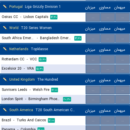
Portugal
Liga Grizzly Division 1
میزبان
مساوی
میهمان
Oeiras CC
-
Lisbon Capitals
...
...
...
۱۴:۳۰
World
T20 Series Women
میزبان
مساوی
میهمان
South Africa Emerging (W)
-
Bangladesh Emerging (W)
...
...
...
۱۴:۳۰
Netherlands
Topklasse
میزبان
مساوی
میهمان
Rotterdam CC
-
VCC
...
...
...
۱۵:۳۰
Excelsior 20
-
VRA
...
...
...
۱۵:۳۰
United Kingdom
The Hundred
میزبان
مساوی
میهمان
Sunrisers Leeds
-
Welsh Fire
...
...
...
۱۷:۰۰
London Spirit
-
Birmingham Phoenix
...
...
...
۲۰:۳۰
South America
T20 South American Championship
میزبان
مساوی
میهمان
Brazil
-
Turks And Caicos
...
...
...
۱۷:۰۰
Panama
-
Colombia
...
...
...
۱۷:۰۰