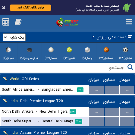
اپلیکیشن سیب بت مختص اندروید
برای دانلود کلیک کنید
(دسترسی بدون فیلتر و امکانات بی نظیر)
دسته بندی ورزش ها
فوتبال(۴۸۰)
بسکتبال(۳۸)
والیبال(۹)
تنیس(۱۳۴)
بیسبال(۲۲)
هاکی روی یخ(۹)
فلوربال(۷)
World
ODI Series
میزبان
مساوی
میهمان
South Africa Emerging
-
Bangladesh Emerging
...
...
...
۱۱:۰۰
India
Delhi Premier League T20
میزبان
مساوی
میهمان
North Delhi Strikers
-
New Delhi Tigers
...
...
...
۱۱:۳۰
South Delhi Superstarz
-
Central Delhi Kings
...
...
...
۱۷:۰۰
India
Assam Premier League T20
میزبان
مساوی
میهمان