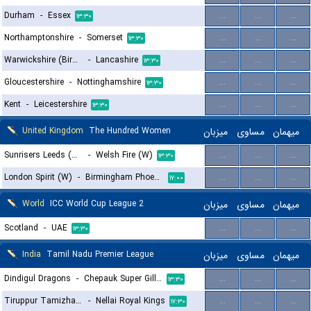
Durham
-
Essex
...
...
...
۱۳:۳۰
Northamptonshire
-
Somerset
...
...
...
۱۳:۳۰
Warwickshire (Birmingham) Bears
-
Lancashire
...
...
...
۱۳:۳۰
Gloucestershire
-
Nottinghamshire
...
...
...
۱۳:۳۰
Kent
-
Leicestershire
...
...
...
۱۳:۳۰
United Kingdom
The Hundred Women
میزبان
مساوی
میهمان
Sunrisers Leeds (W)
-
Welsh Fire (W)
...
...
...
۱۳:۳۰
London Spirit (W)
-
Birmingham Phoenix (W)
...
...
...
۱۷:۰۰
World
ICC World Cup League 2
میزبان
مساوی
میهمان
Scotland
-
UAE
...
...
...
۱۳:۳۰
India
Tamil Nadu Premier League
میزبان
مساوی
میهمان
Dindigul Dragons
-
Chepauk Super Gillies
...
...
...
۱۳:۳۰
Tiruppur Tamizhans
-
Nellai Royal Kings
...
...
...
۱۷:۳۰